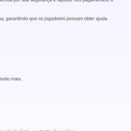
ana, garantindo que os jogadores possam obter ajuda
muito mais.