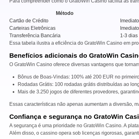
Para compreender como o GratoWin Casino facilita as trans
Método
Cartão de Crédito
Imediato
Carteiras Eletrônicas
Imediato
Transferência Bancária
1-3 dias
Essa tabela ilustra a eficiência do GratoWin Casino em pro
Benefícios adicionais do GratoWin Casi
O GratoWin Casino oferece diversas vantagens que tornam 
Bônus de Boas-Vindas: 100% até 200 EUR no primeiro
Rodadas Grátis: 100 rodadas grátis distribuídas ao lo
Mais de 3.250 jogos de diferentes provedores, garantin
Essas características não apenas aumentam a diversão, m
Confiança e segurança no GratoWin Cas
A segurança é uma prioridade no GratoWin Casino. A plataf
Além disso, o cassino opera sob licenças rigorosas, garan