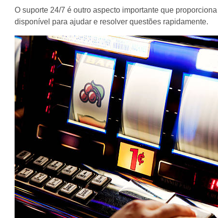
O suporte 24/7 é outro aspecto importante que proporcion
disponível para ajudar e resolver questões rapidamente.