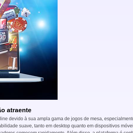
o atraente
ine devido à sua ampla gama de jogos de mesa, especialmente 
gabilidade suave, tanto em desktop quanto em dispositivos móve
jogadores comecem rapidamente. Além disso, a plataforma é co