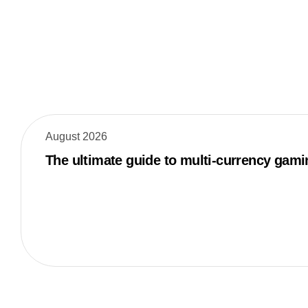
August 2026
The ultimate guide to multi-currency gami