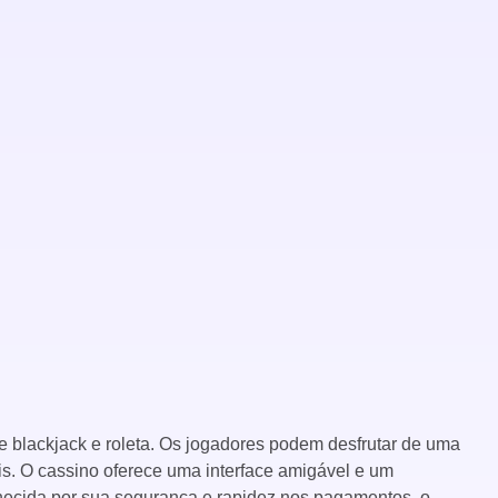
blackjack e roleta. Os jogadores podem desfrutar de uma
is. O cassino oferece uma interface amigável e um
nhecida por sua segurança e rapidez nos pagamentos, o