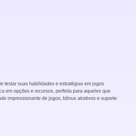
 testar suas habilidades e estratégias em jogos
ica em opções e recursos, perfeita para aqueles que
e impressionante de jogos, bônus atrativos e suporte