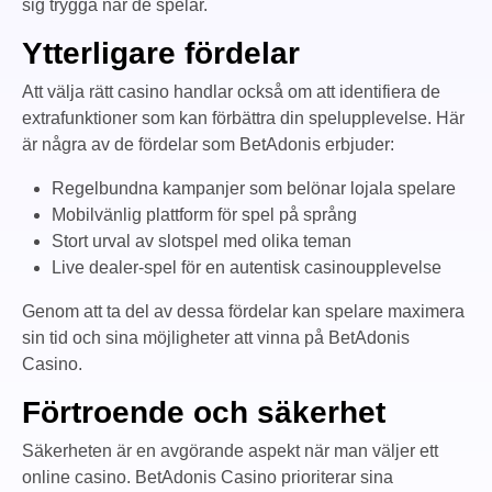
sig trygga när de spelar.
Ytterligare fördelar
Att välja rätt casino handlar också om att identifiera de
extrafunktioner som kan förbättra din spelupplevelse. Här
är några av de fördelar som BetAdonis erbjuder:
Regelbundna kampanjer som belönar lojala spelare
Mobilvänlig plattform för spel på språng
Stort urval av slotspel med olika teman
Live dealer-spel för en autentisk casinoupplevelse
Genom att ta del av dessa fördelar kan spelare maximera
sin tid och sina möjligheter att vinna på BetAdonis
Casino.
Förtroende och säkerhet
Säkerheten är en avgörande aspekt när man väljer ett
online casino. BetAdonis Casino prioriterar sina