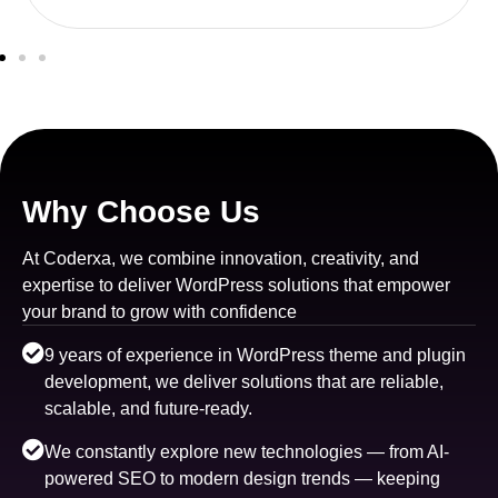
Why Choose Us
At Coderxa, we combine innovation, creativity, and
expertise to deliver WordPress solutions that empower
your brand to grow with confidence
9 years of experience in WordPress theme and plugin
development, we deliver solutions that are reliable,
scalable, and future-ready.
We constantly explore new technologies — from AI-
powered SEO to modern design trends — keeping