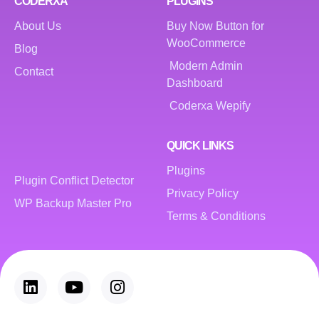
CODERXA
PLUGINS
About Us
Buy Now Button for
WooCommerce
Blog
Modern Admin
Contact
Dashboard
Coderxa Wepify
QUICK LINKS
Plugins
Plugin Conflict Detector
Privacy Policy
WP Backup Master Pro
Terms & Conditions