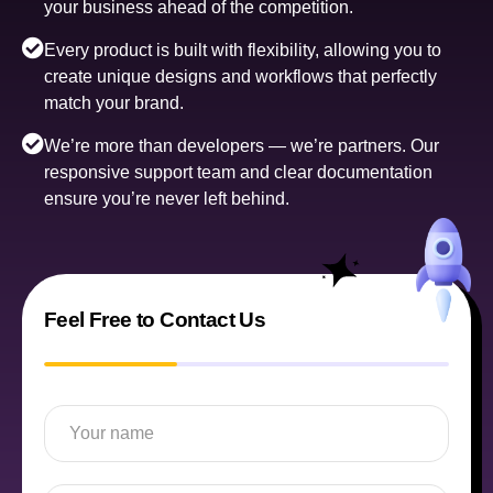
your business ahead of the competition.
Every product is built with flexibility, allowing you to
create unique designs and workflows that perfectly
match your brand.
We’re more than developers — we’re partners. Our
responsive support team and clear documentation
ensure you’re never left behind.
Feel Free to Contact Us