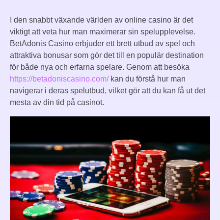
I den snabbt växande världen av online casino är det
viktigt att veta hur man maximerar sin spelupplevelse.
BetAdonis Casino erbjuder ett brett utbud av spel och
attraktiva bonusar som gör det till en populär destination
för både nya och erfarna spelare. Genom att besöka
https://betadoniscasino.com/
kan du förstå hur man
navigerar i deras spelutbud, vilket gör att du kan få ut det
mesta av din tid på casinot.