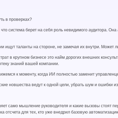
уть в проверках?
 что система берет на себя роль невидимого аудитора. Он
нии ищут таланты на стороне, не замечая их внутри. Может
рат в крупном бизнесе это найм дорогих внешних консульт
отеку знаний вашей компании.
движемся к моменту, когда ИИ полностью заменит управленц
ские новшества ведут к одной цели, убрать шум и ошибки и
 меняет само мышление руководителя и какие вызовы стоят
ка отсчета для тех, кто уже внедрил базовую автоматизац