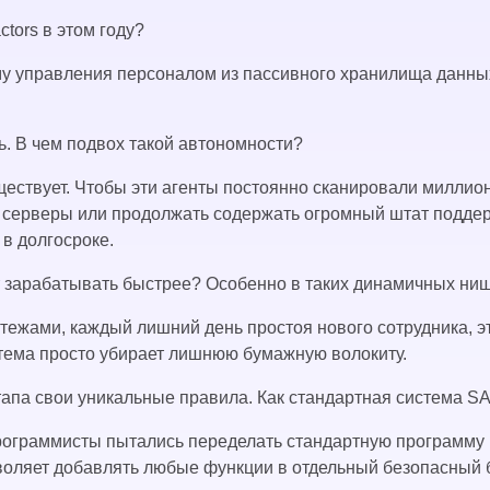
tors в этом году?
у управления персоналом из пассивного хранилища данных 
ь. В чем подвох такой автономности?
ществует. Чтобы эти агенты постоянно сканировали милли
 серверы или продолжать содержать огромный штат поддерж
в долгосроке.
ет зарабатывать быстрее? Особенно в таких динамичных ни
тежами, каждый лишний день простоя нового сотрудника, 
стема просто убирает лишнюю бумажную волокиту.
тапа свои уникальные правила. Как стандартная система S
рограммисты пытались переделать стандартную программу 
воляет добавлять любые функции в отдельный безопасный 