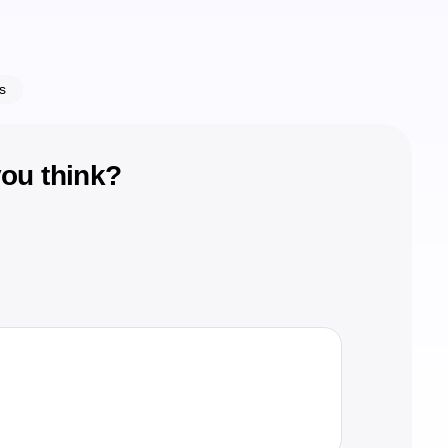
s
ou think?