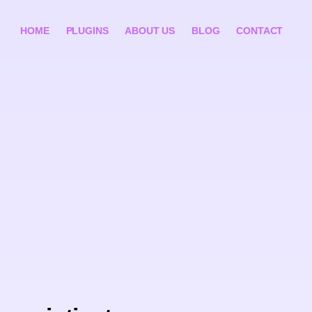
HOME
PLUGINS
ABOUT US
BLOG
CONTACT