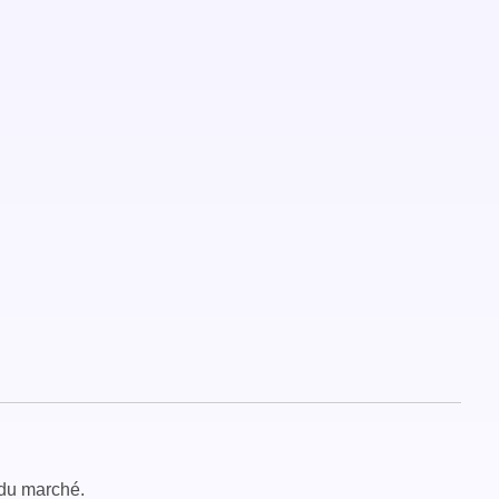
 du marché.