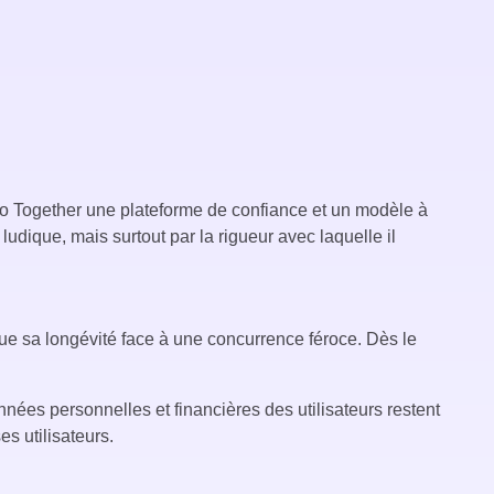
no Together une plateforme de confiance et un modèle à
ludique, mais surtout par la rigueur avec laquelle il
ique sa longévité face à une concurrence féroce. Dès le
nnées personnelles et financières des utilisateurs restent
s utilisateurs.