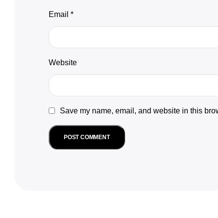
Email
*
Website
Save my name, email, and website in this brow