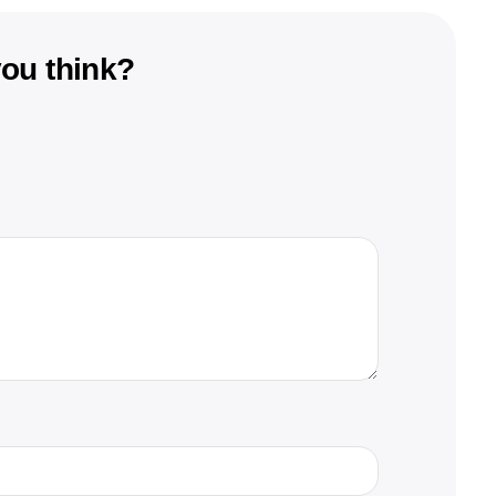
ou think?