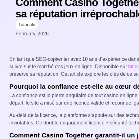
Comment Casino Together
sa réputation irréprochabl
Tutorials
February, 2026
En tant que SEO-copiwriter avec 10 ans d’expérience dans l
suivre sur le marché des jeux en ligne. Disponible sur
https
préserve sa réputation. Cet article explore les clés de ce s
Pourquoi la confiance est-elle au cœur d
La confiance est la pierre angulaire de tout casino en ligne
départ, le site a misé sur une licence valide et reconnue, ga
Au-delà de la licence, la plateforme s’appuie sur des techn
inviolables. Ce double engagement licence + sécurité techni
Comment Casino Together garantit-il un j