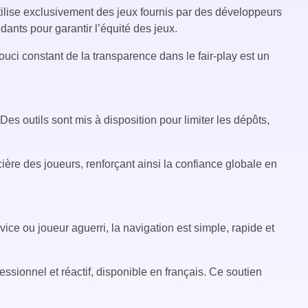
utilise exclusivement des jeux fournis par des développeurs
ants pour garantir l’équité des jeux.
uci constant de la transparence dans le fair-play est un
es outils sont mis à disposition pour limiter les dépôts,
ière des joueurs, renforçant ainsi la confiance globale en
ice ou joueur aguerri, la navigation est simple, rapide et
essionnel et réactif, disponible en français. Ce soutien