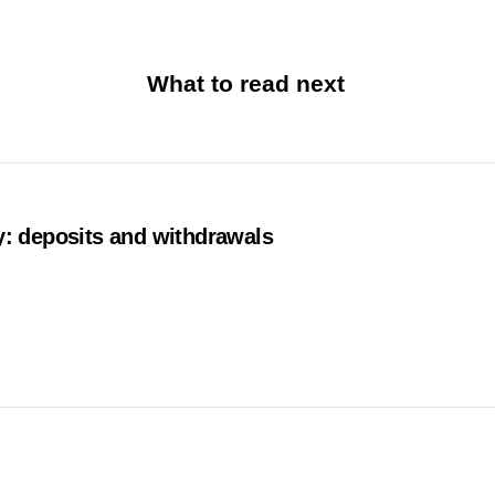
What to read next
ay: deposits and withdrawals