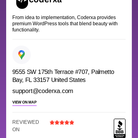
From idea to implementation, Coderxa provides
premium WordPress tools that blend beauty with
functionality.
9555 SW 175th Terrace #707, Palmetto
Bay, FL 33157 United States
support@coderxa.com
VIEW ON MAP
REVIEWED





ON