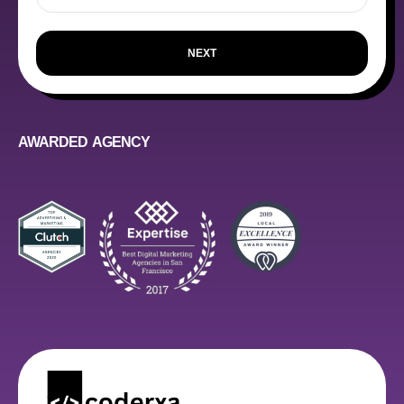
NEXT
AWARDED AGENCY