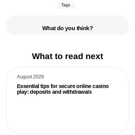
Tags
What do you think?
What to read next
August 2026
Essential tips for secure online casino
play: deposits and withdrawals