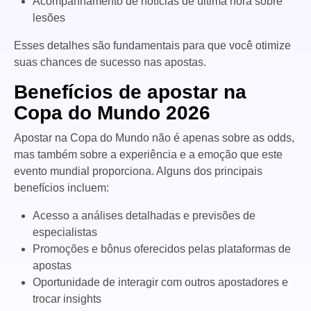
Acompanhamento de notícias de última hora sobre
lesões
Esses detalhes são fundamentais para que você otimize
suas chances de sucesso nas apostas.
Benefícios de apostar na
Copa do Mundo 2026
Apostar na Copa do Mundo não é apenas sobre as odds,
mas também sobre a experiência e a emoção que este
evento mundial proporciona. Alguns dos principais
benefícios incluem:
Acesso a análises detalhadas e previsões de
especialistas
Promoções e bônus oferecidos pelas plataformas de
apostas
Oportunidade de interagir com outros apostadores e
trocar insights