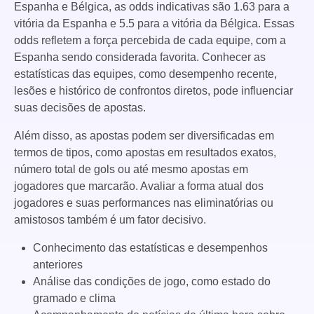
Espanha e Bélgica, as odds indicativas são 1.63 para a
vitória da Espanha e 5.5 para a vitória da Bélgica. Essas
odds refletem a força percebida de cada equipe, com a
Espanha sendo considerada favorita. Conhecer as
estatísticas das equipes, como desempenho recente,
lesões e histórico de confrontos diretos, pode influenciar
suas decisões de apostas.
Além disso, as apostas podem ser diversificadas em
termos de tipos, como apostas em resultados exatos,
número total de gols ou até mesmo apostas em
jogadores que marcarão. Avaliar a forma atual dos
jogadores e suas performances nas eliminatórias ou
amistosos também é um fator decisivo.
Conhecimento das estatísticas e desempenhos
anteriores
Análise das condições de jogo, como estado do
gramado e clima