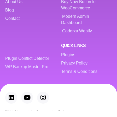
About Us
Buy Now Button for
WooCommerce
Blog
Modern Admin
Contact
Dashboard
Coderxa Wepify
QUICK LINKS
Plugins
Plugin Conflict Detector
Privacy Policy
WP Backup Master Pro
Terms & Conditions
2025 All copyright Reserved by Coderxa.com