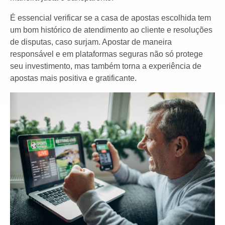
É essencial verificar se a casa de apostas escolhida tem
um bom histórico de atendimento ao cliente e resoluções
de disputas, caso surjam. Apostar de maneira
responsável e em plataformas seguras não só protege
seu investimento, mas também torna a experiência de
apostas mais positiva e gratificante.