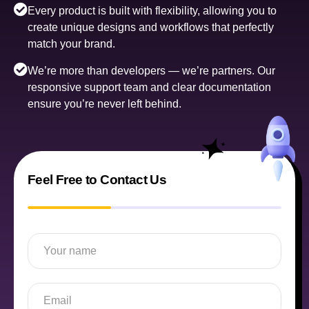
Every product is built with flexibility, allowing you to
create unique designs and workflows that perfectly
match your brand.
We’re more than developers — we’re partners. Our
responsive support team and clear documentation
ensure you’re never left behind.
Feel Free to Contact Us