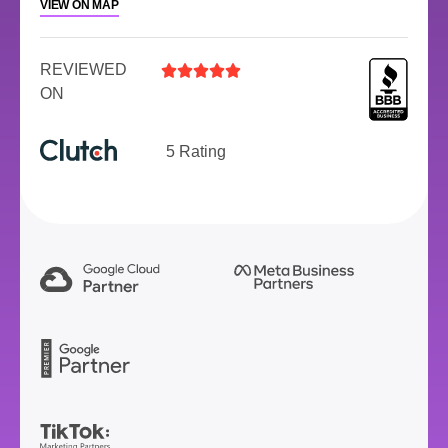
VIEW ON MAP
REVIEWED





ON
5 Rating