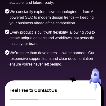
scalable, and future-ready.
We constantly explore new technologies — from AI-
powered SEO to modern design trends — keeping
your business ahead of the competition.
Every product is built with flexibility, allowing you to
create unique designs and workflows that perfectly
match your brand.
We’re more than developers — we’re partners. Our
responsive support team and clear documentation
ensure you’re never left behind.
Feel Free to Contact Us