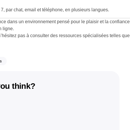
 7, par chat, email et téléphone, en plusieurs langues.
ce dans un environnement pensé pour le plaisir et la confiance 
 ligne.
’hésitez pas à consulter des ressources spécialisées telles qu
s
ou think?