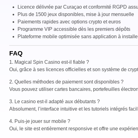
Licence délivrée par Curaçao et conformité RGPD ass
Plus de 1500 jeux disponibles, mise à jour mensuelle
Paiements rapides avec options crypto et euros
Programme VIP accessible dès les premiers dépôts
Plateforme mobile optimisée sans application à installe
FAQ
1. Magical Spin Casino est-il fiable ?
Oui, grâce à ses licences officielles et son système de cry
2. Quelles méthodes de paiement sont disponibles ?
Vous pouvez utiliser cartes bancaires, portefeuilles élect
3. Le casino est-il adapté aux débutants ?
Absolument, l’interface intuitive et les tutoriels intégrés fa
4. Puis-je jouer sur mobile ?
Oui, le site est entièrement responsive et offre une expéri