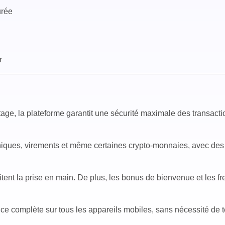
urée
r
ptage, la plateforme garantit une sécurité maximale des transact
roniques, virements et même certaines crypto-monnaies, avec des 
cilitent la prise en main. De plus, les bonus de bienvenue et les fr
ence complète sur tous les appareils mobiles, sans nécessité de 