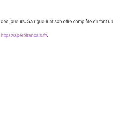
des joueurs. Sa rigueur et son offre complète en font un
e
https://aperofrancais.fr/
.