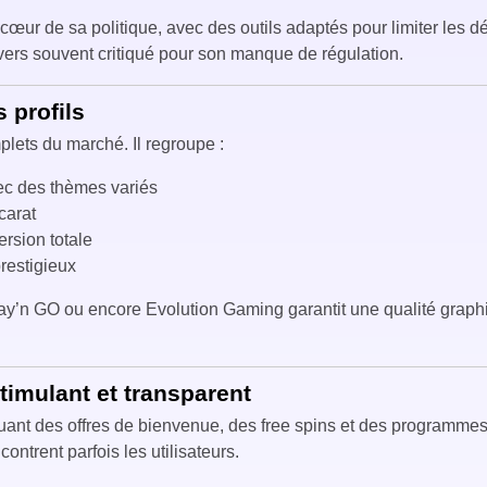
ur de sa politique, avec des outils adaptés pour limiter les dé
ivers souvent critiqué pour son manque de régulation.
s profils
lets du marché. Il regroupe :
ec des thèmes variés
carat
rsion totale
restigieux
’n GO ou encore Evolution Gaming garantit une qualité graphiq
imulant et transparent
uant des offres de bienvenue, des free spins et des programmes 
ontrent parfois les utilisateurs.