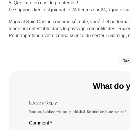
5. Que faire en cas de problème ?
Le support client est joignable 24 heures sur 24, 7 jours sur
Magical Spin Casino combine sécurité, variété et performan
leader incontestable dans le paysage compétitif des jeux en
Pour approfondir votre connaissance du secteur iGaming, n
Tag
What do y
Leave a Reply
Your email address will not be published.
Required fields are marked
*
Comment
*