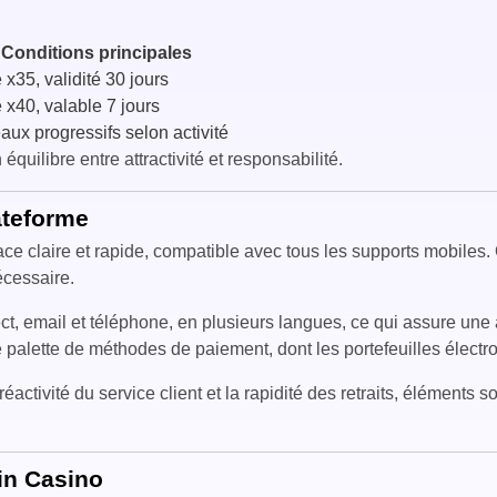
Conditions principales
 x35, validité 30 jours
 x40, valable 7 jours
aux progressifs selon activité
quilibre entre attractivité et responsabilité.
ateforme
e claire et rapide, compatible avec tous les supports mobiles. Q
écessaire.
rect, email et téléphone, en plusieurs langues, ce qui assure une
ge palette de méthodes de paiement, dont les portefeuilles élect
éactivité du service client et la rapidité des retraits, éléments s
pin Casino