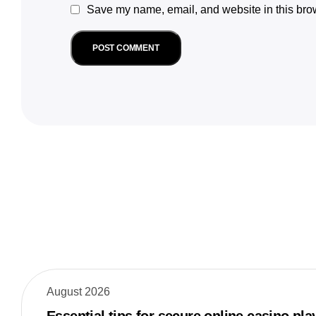
Save my name, email, and website in this brow
August 2026