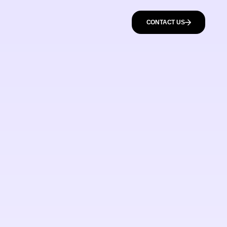
CONTACT US