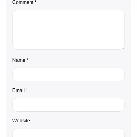
Comment
*
Name
*
Email
*
Website