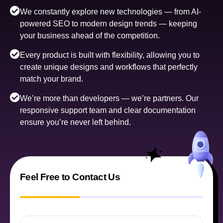
We constantly explore new technologies — from AI-
powered SEO to modern design trends — keeping
your business ahead of the competition.
Every product is built with flexibility, allowing you to
create unique designs and workflows that perfectly
match your brand.
We’re more than developers — we’re partners. Our
responsive support team and clear documentation
ensure you’re never left behind.
Feel Free to Contact Us