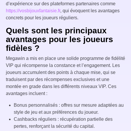
d’expérience sur des plateformes partenaires comme
https://vosbijouxfantaisie.fr
, qui évoquent les avantages
concrets pour les joueurs réguliers.
Quels sont les principaux
avantages pour les joueurs
fidèles ?
Megawin a mis en place une solide programme de fidélité
VIP qui récompense la constance et l’engagement. Les
joueurs accumulent des points à chaque mise, qui se
traduisent par des récompenses exclusives et une
montée en grade dans les différents niveaux VIP. Ces
avantages incluent :
Bonus personnalisés : offres sur mesure adaptées au
style de jeu et aux préférences du joueur.
Cashbacks réguliers : récupération partielle des
pertes, renforçant la sécurité du capital.