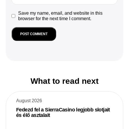
Save my name, email, and website in this
browser for the next time I comment.
What to read next
August 2026
Fedezd fel a SierraCasino legjobb slotjait
és élő asztalait