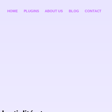
HOME
PLUGINS
ABOUT US
BLOG
CONTACT