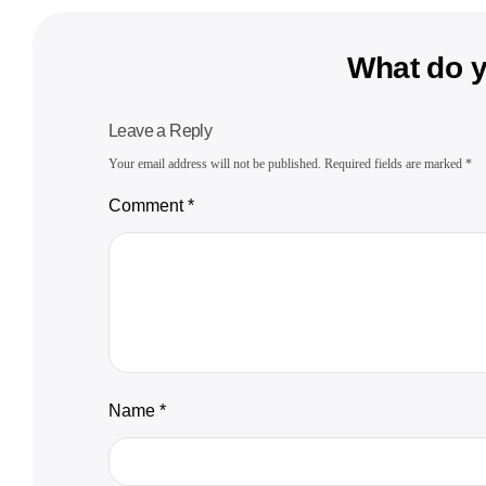
What do y
Leave a Reply
Your email address will not be published.
Required fields are marked
*
Comment
*
Name
*