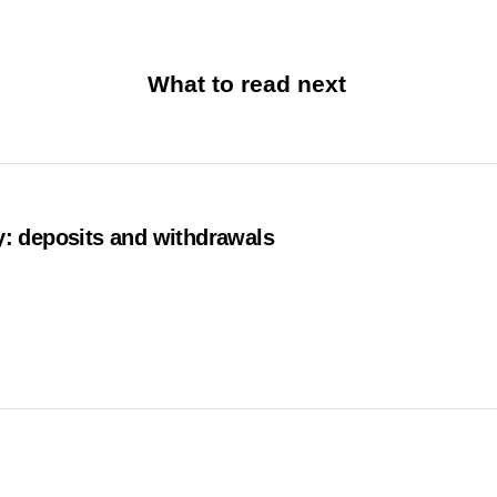
What to read next
ay: deposits and withdrawals