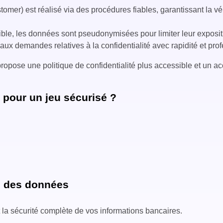
omer) est réalisé via des procédures fiables, garantissant la vé
ible, les données sont pseudonymisées pour limiter leur exposit
ux demandes relatives à la confidentialité avec rapidité et pro
ropose une politique de confidentialité plus accessible et un
 pour un jeu sécurisé ?
D
n des données
t la sécurité complète de vos informations bancaires.