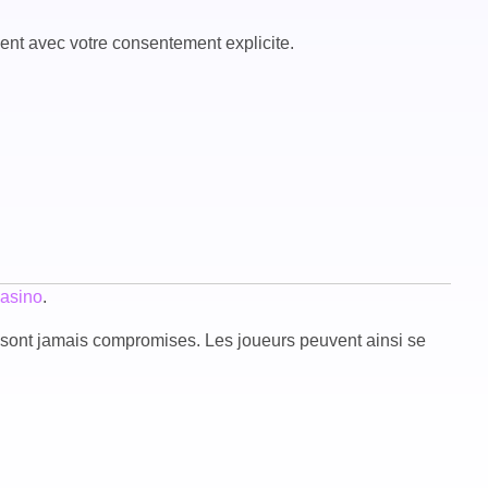
ent avec votre consentement explicite.
casino
.
ne sont jamais compromises. Les joueurs peuvent ainsi se