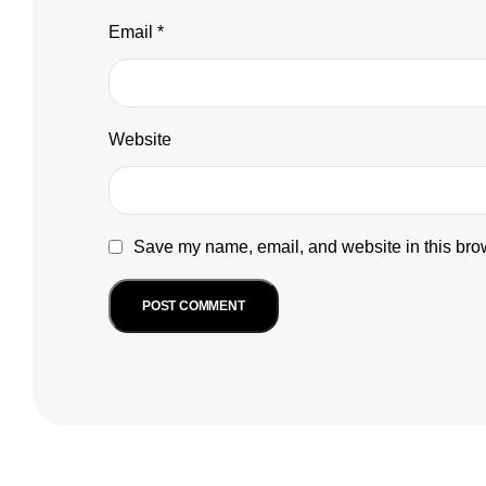
Email
*
Website
Save my name, email, and website in this brow