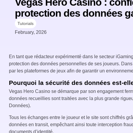
Vegas Hero Casino : confid
protection des données g
Tutorials
February, 2026
En tant que rédacteur expérimenté dans le secteur iGaming,
protection des données personnelles de ses joueurs. Dans
par les plateformes de jeux afin de garantir un environneme
Pourquoi la sécurité des données est-ell
Vegas Hero Casino se démarque par son engagement ferme en 
données recueillies sont traitées avec la plus grande ri
Données).
Tous les échanges entre le joueur et le site sont chiffrés g
données en transit, empêchant ainsi toute interception frau
documents d’identité.