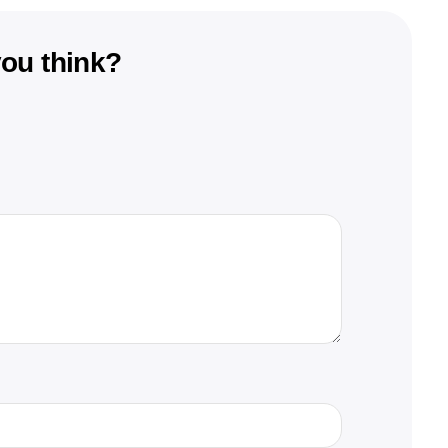
ou think?