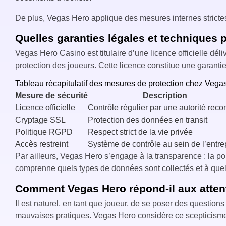
De plus, Vegas Hero applique des mesures internes strictes 
Quelles garanties légales et techniques p
Vegas Hero Casino est titulaire d’une licence officielle dé
protection des joueurs. Cette licence constitue une garantie
Tableau récapitulatif des mesures de protection chez Veg
Mesure de sécurité
Description
Licence officielle
Contrôle régulier par une autorité rec
Cryptage SSL
Protection des données en transit
Politique RGPD
Respect strict de la vie privée
Accès restreint
Système de contrôle au sein de l’entre
Par ailleurs, Vegas Hero s’engage à la transparence : la pol
comprenne quels types de données sont collectés et à quell
Comment Vegas Hero répond-il aux attente
Il est naturel, en tant que joueur, de se poser des question
mauvaises pratiques. Vegas Hero considère ce scepticism