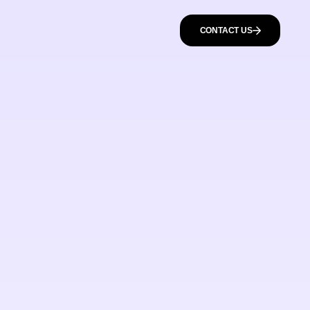
CONTACT US