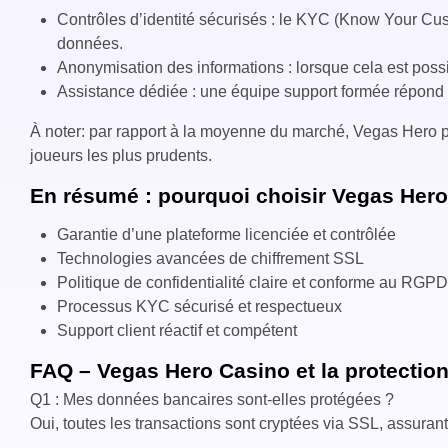
Contrôles d’identité sécurisés : le KYC (Know Your Cust
données.
Anonymisation des informations : lorsque cela est poss
Assistance dédiée : une équipe support formée répond a
À noter: par rapport à la moyenne du marché, Vegas Hero p
joueurs les plus prudents.
En résumé : pourquoi choisir Vegas Hero
Garantie d’une plateforme licenciée et contrôlée
Technologies avancées de chiffrement SSL
Politique de confidentialité claire et conforme au RGP
Processus KYC sécurisé et respectueux
Support client réactif et compétent
FAQ – Vegas Hero Casino et la protectio
Q1 : Mes données bancaires sont-elles protégées ?
Oui, toutes les transactions sont cryptées via SSL, assuran